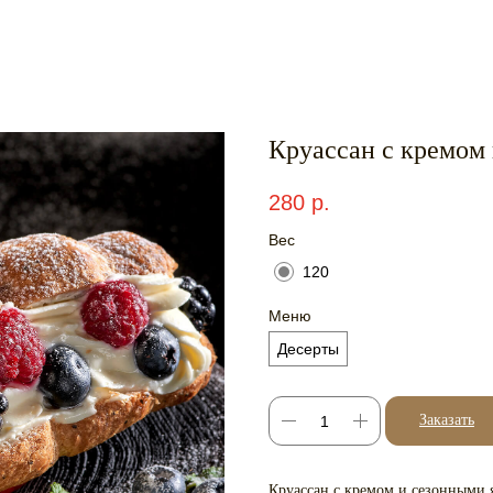
Круассан с кремом
280
р.
Вес
120
Меню
Десерты
Заказать
Круассан с кремом и сезонными 