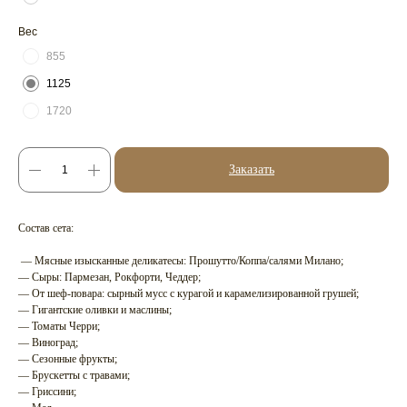
Вес
855
1125
1720
Заказать
Состав сета:
— Мясные изысканные деликатесы: Прошутто/Коппа/салями Милано;
— Cыры: Пармезан, Рокфорти, Чеддер;
— От шеф-повара: сырный мусс с курагой и карамелизированной грушей;
— Гигантские оливки и маслины;
— Томаты Черри;
— Виноград;
— Сезонные фрукты;
— Брускетты с травами;
— Гриссини;