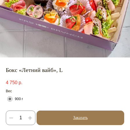
Бокс «Летний вайб», L
4 750
р.
Вес
900 г
Заказать