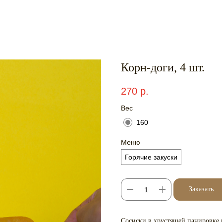
Корн-доги, 4 шт.
270
р.
Вес
160
Меню
Горячие закуски
Заказать
Сосиски в хрустящей панировке 