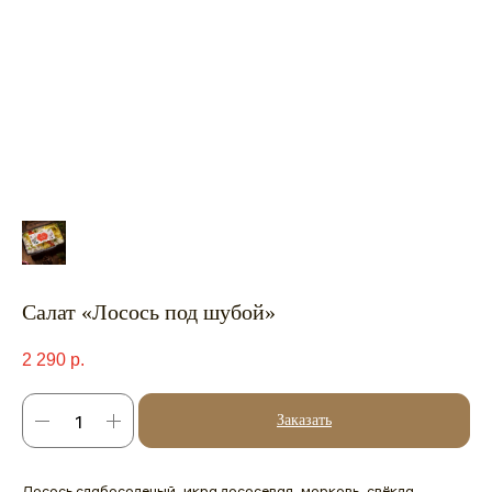
Салат «Лосось под шубой»
2 290
р.
Заказать
Лосось слабосоленый, икра лососевая, морковь, свёкла